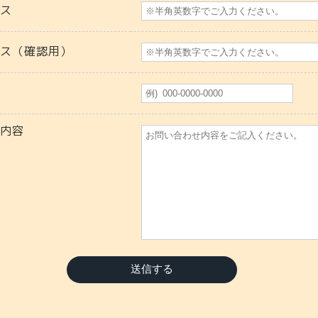
レス
レス（確認用）
せ内容