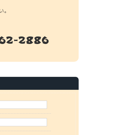
い。
462-2886