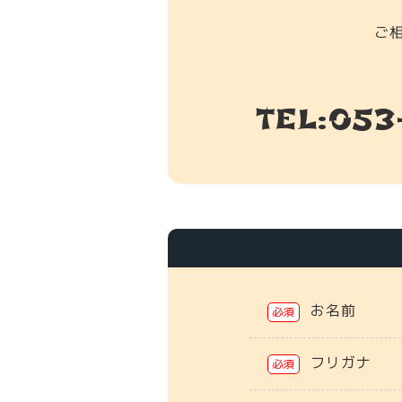
ご
TEL:
053
お名前
必須
フリガナ
必須