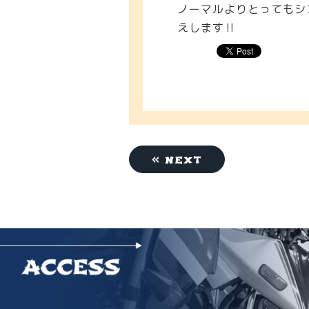
ノーマルよりとってもシ
えします‼️
« next