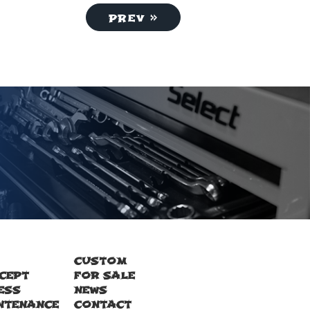
prev »
CUSTOM
CEPT
FOR SALE
ESS
NEWS
NTENANCE
CONTACT