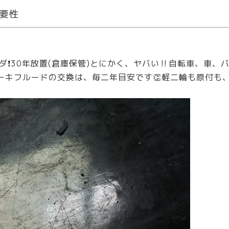
要性
ンダ❗️30年放置(倉庫保管)とにかく、ヤバい‼️自転車、車
ーキフルードの交換は、毎二年目安です👏軽二輪も原付も