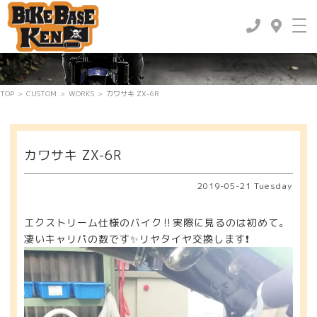
TOP
>
CUSTOM
>
WORKS
>
カワサキ ZX-6R
カワサキ ZX-6R
2019-05-21 Tuesday
エクストリーム仕様のバイク‼️実際に見るのは初めて。
凄いキャリパの数です✨リヤタイヤ交換します❗️