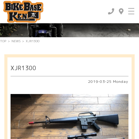
NEWS
-ニュース-
TOP
>
NEWS
>
XJR1300
XJR1300
2019-03-25 Monday