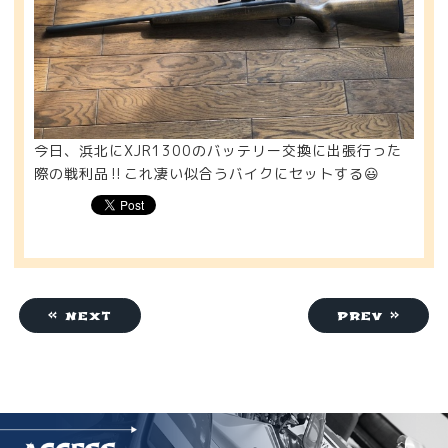
今日、浜北にXJR1300のバッテリー交換に出張行った
際の戦利品‼️これ凄い似合うバイクにセットする😃
« next
prev »